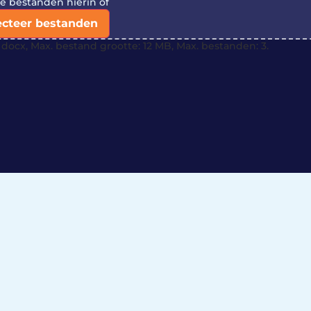
je bestanden hierin of
ecteer bestanden
docx, Max. bestand grootte: 12 MB, Max. bestanden: 3.