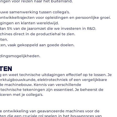
gen voor reizen naar het buitenland.
auwe samenwerking tussen collega’s.
ntwikkeltrajecten voor opleidingen en persoonlijke groei.
igingen en klanten wereldwijd.
dan 5% van de jaaromzet die we investeren in R&D.
ines direct in de productiehal te zien.
iten.
en, vaak gekoppeld aan goede doelen.
idingsmogelijkheden.
TEN
g en weet technische uitdagingen effectief op te lossen. Je
rktuigbouwkunde, elektrotechniek of een vergelijkbare
n de machinebouw. Kennis van verschillende
echnische tekeningen zijn essentieel. Je beheerst de
eren met je collega's.
 de ontwikkeling van geavanceerde machines voor de
en die een cruciale rol spelen in het bouwproces van