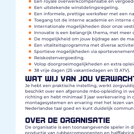
Een royale overwerkcompensatie en vergoedin
Een uitstekende winstdelingsregeling.
Een informele, prettige werksfeer met een n
Toegang tot de interne academie en interne o
Internationale mogelijkheden door onze vest
Innovatie is een belangrijk thema, met meer 
De mogelijkheid om jouw bijdrage aan de mach
Een vitaliteitsprogramma met diverse activite
Sportieve mogelijkheden via sportevenement
Reiskostenvergoeding.
Volop doorgroeimogelijkheden en extra ople
38 vrije dagen (25 vakantiedagen en 13 ATV).
WAT WIJ VAN JOU VERWACH
Je hebt een praktische instelling, werkt zorgvuldi
beschikt over een afgeronde mbo-opleiding in we
richting en hebt minimaal 3 jaar werkervaring i
montagesystemen en ervaring met het lezen van t
Nederlandse taal goed en kunt duidelijk communic
OVER DE ORGANISATIE
De organisatie is een toonaangevende speler in
productie van rubbercomponenten en halffabricat