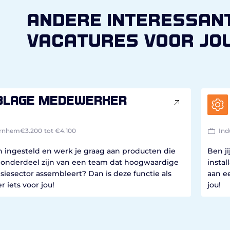
andere interessan
vacatures voor jo
blage medewerker
rnhem
€3.200
tot €4.100
Ind
ch ingesteld en werk je graag aan producten die
Ben j
ij onderdeel zijn van een team dat hoogwaardige
instal
iesector assembleert? Dan is deze functie als
aan e
iets voor jou!
jou!