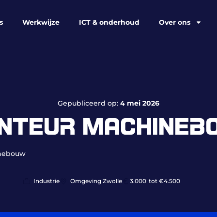
s
Werkwijze
ICT & onderhoud
Over ons
Gepubliceerd op:
4 mei 2026
NTEUR MACHINEB
inebouw
Industrie
Omgeving Zwolle
3.000
tot €4.500