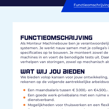
Functieomschrijvin
FUNCTIEOMSCHRIJVING
Als Monteur Machinebouw ben je verantwoordelijk
systemen. Je werkt nauw samen met je collega’s 
specificaties op te bouwen. Je monteert zowel de
machines in en voert de benodigde tests uit. Daa
verhelpen van storingen, zowel op mechanisch als
WAT WIJ JOU BIEDEN
We bieden volop kansen voor jouw ontwikkeling, zo
rekenen op de volgende aantrekkelijke arbeidsv
Een maandsalaris tussen € 3.000,- en €4.500,-.
Een goede werk-privébalans met een ruime ver
dienstverband.
Mogelijkheden voor thuiswerken en een flexi