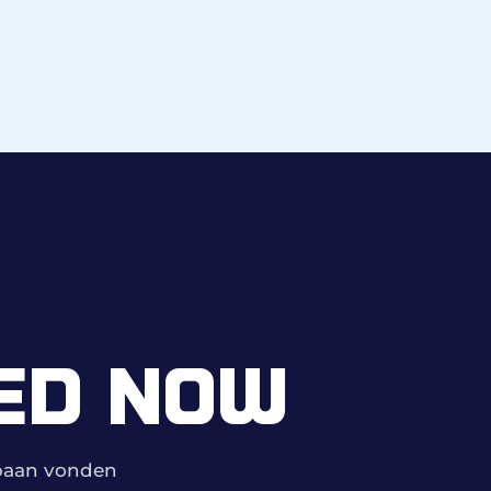
ED NOW
mbaan vonden