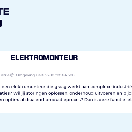
te
u
Elektromonteur
ustrie
Omgeving Tiel
€3.200
tot €4.500
ij een elektromonteur die graag werkt aan complexe industrië
laties? Wil jij storingen oplossen, onderhoud uitvoeren en bij
en optimaal draaiend productieproces? Dan is deze functie iet