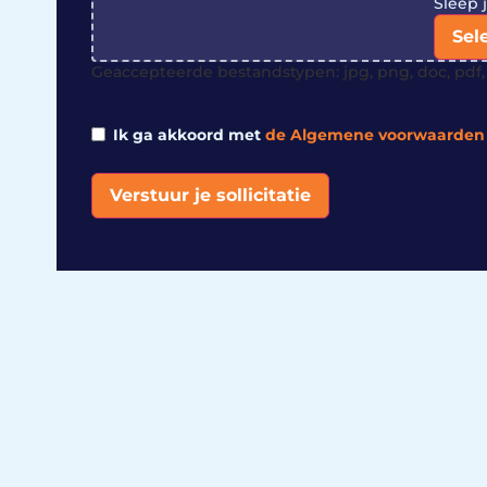
Sleep 
Sel
Geaccepteerde bestandstypen: jpg, png, doc, pdf, 
Ik ga akkoord met
de Algemene voorwaarden
Verstuur je sollicitatie
Alternative: