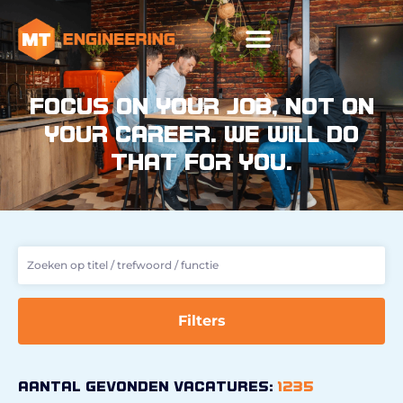
FOCUS ON YOUR JOB, NOT ON
YOUR CAREER. WE WILL DO
THAT FOR YOU.
Filters
Aantal gevonden vacatures:
1235