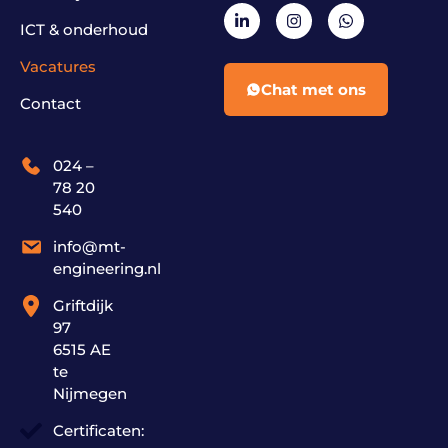
ICT & onderhoud
Vacatures
Chat met ons
Contact
024 –
78 20
540
info@mt-
engineering.nl
Griftdijk
97
6515 AE
te
Nijmegen
Certificaten: