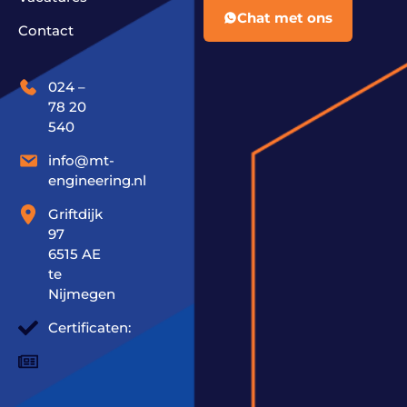
Chat met ons
Contact
024 –
78 20
540
info@mt-
engineering.nl
Griftdijk
97
6515 AE
te
Nijmegen
Certificaten: