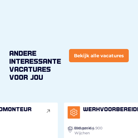
andere
Bekijk alle vacatures
interessante
vacatures
voor jou
Werkvoorbereider
€3.800
Industrie
Omgeving
tot €4.900
Wijchen
€2.
I