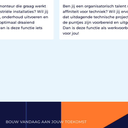
kt
Ben jij een organisatorisch talent met
 jij
affiniteit voor techniek? Wil jij ervoor zorgen
Ben 
 en
dat uitdagende technische projecten tot in
van 
de puntjes zijn voorbereid en uitgevoerd?
werk
s
Dan is deze functie als werkvoorbereider iets
spel
voor jou!
hoo
defe
Dan 
Fun
BOUW VANDAAG AAN JOUW TOEKOMST