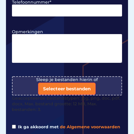
Telefoonnummer
*
Opmerkingen
File
Sleep je bestanden hierin of
Selecteer bestanden
Geaccepteerde bestandstypen: jpg, png, doc, pdf,
docx, Max. bestand grootte: 12 MB, Max.
bestanden: 3.
Ik ga akkoord met
de Algemene voorwaarden