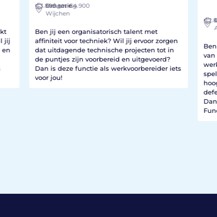
€3.800
Industrie
Omgeving
tot €4.900
Wijchen
€2.
I
kt
Ben jij een organisatorisch talent met
 jij
affiniteit voor techniek? Wil jij ervoor zorgen
Ben 
 en
dat uitdagende technische projecten tot in
van 
de puntjes zijn voorbereid en uitgevoerd?
werk
s
Dan is deze functie als werkvoorbereider iets
spel
voor jou!
hoo
defe
Dan 
Fun