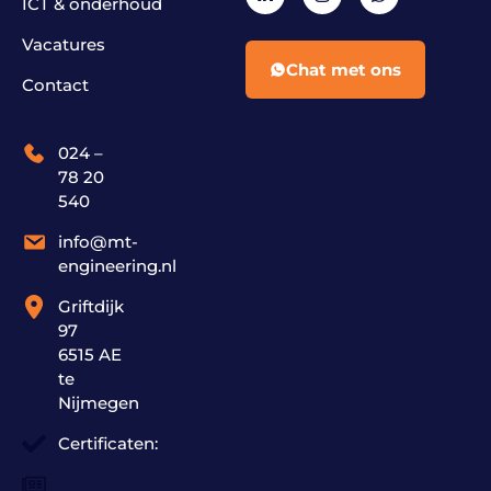
ICT & onderhoud
Vacatures
Chat met ons
Contact
024 –
78 20
540
info@mt-
engineering.nl
Griftdijk
97
6515 AE
te
Nijmegen
Certificaten: