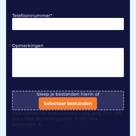
Telefoonnummer
*
Opmerkingen
File
Sleep je bestanden hierin of
Selecteer bestanden
Geaccepteerde bestandstypen: jpg, png, doc, pdf,
docx, Max. bestand grootte: 12 MB, Max.
bestanden: 3.