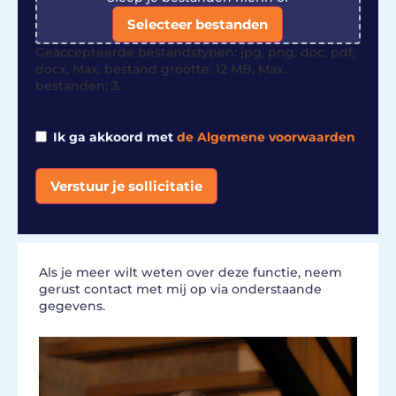
Selecteer bestanden
Geaccepteerde bestandstypen: jpg, png, doc, pdf,
docx, Max. bestand grootte: 12 MB, Max.
bestanden: 3.
Ik ga akkoord met
de Algemene voorwaarden
Verstuur je sollicitatie
Alternative:
Als je meer wilt weten over deze functie, neem
gerust contact met mij op via onderstaande
gegevens.