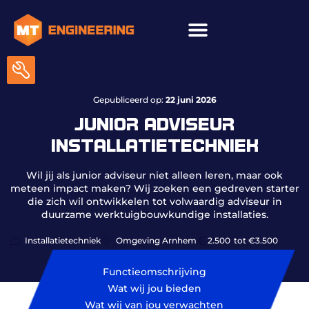
ICT & onderhoud
Gepubliceerd op:
22 juni 2026
JUNIOR ADVISEUR
INSTALLATIETECHNIEK
Wil jij als junior adviseur niet alleen leren, maar ook
meteen impact maken? Wij zoeken een gedreven starter
die zich wil ontwikkelen tot volwaardig adviseur in
duurzame werktuigbouwkundige installaties.
Installatietechniek
Omgeving Arnhem
2.500
tot €3.500
Functieomschrijving
Wat wij jou bieden
Wat wij van jou verwachten