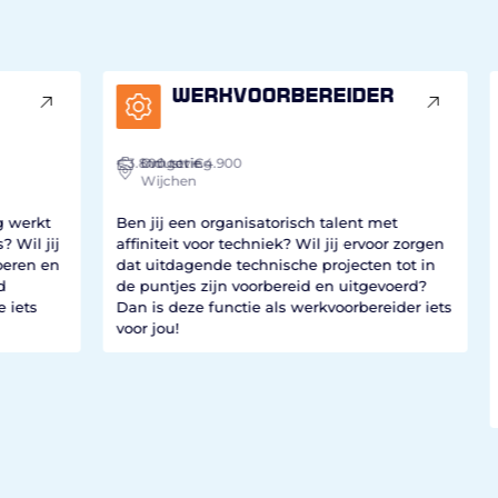
Werkvoorbereider
€3.800
Industrie
Omgeving
tot €4.900
Wijchen
€2.
I
kt
Ben jij een organisatorisch talent met
 jij
affiniteit voor techniek? Wil jij ervoor zorgen
Ben 
 en
dat uitdagende technische projecten tot in
van 
de puntjes zijn voorbereid en uitgevoerd?
werk
s
Dan is deze functie als werkvoorbereider iets
spel
voor jou!
hoo
defe
Dan 
Fun