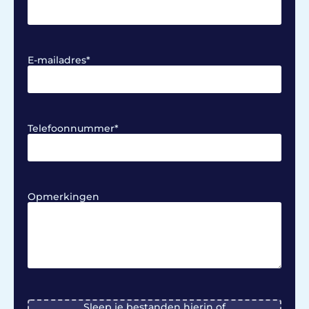
E-mailadres
*
Telefoonnummer
*
Opmerkingen
File
Sleep je bestanden hierin of