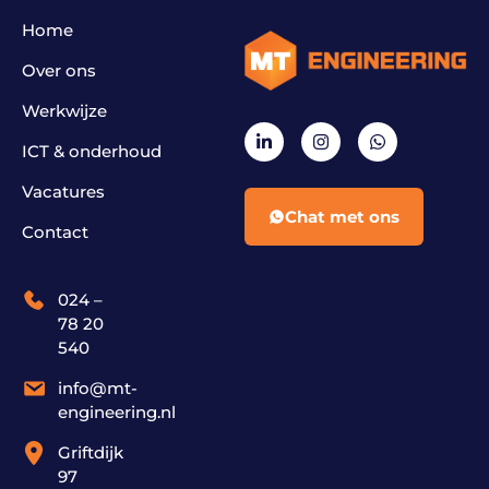
Home
Over ons
Werkwijze
ICT & onderhoud
Vacatures
Chat met ons
Contact
024 –
78 20
540
info@mt-
engineering.nl
Griftdijk
97