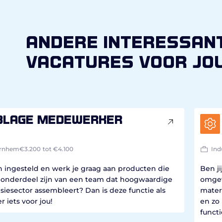
andere interessan
vacatures voor jo
blage medewerker
rnhem
€3.200
tot €4.100
Ind
ch ingesteld en werk je graag aan producten die
Ben j
ij onderdeel zijn van een team dat hoogwaardige
omgev
iesector assembleert? Dan is deze functie als
mater
iets voor jou!
en zo
functi