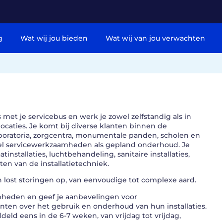
g
Wat wij jou bieden
Wat wij van jou verwachten
s met je servicebus en werk je zowel zelfstandig als in
caties. Je komt bij diverse klanten binnen de
laboratoria, zorgcentra, monumentale panden, scholen en
owel servicewerkzaamheden als gepland onderhoud. Je
tallaties, luchtbehandeling, sanitaire installaties,
ten van de installatietechniek.
n lost storingen op, van eenvoudige tot complexe aard.
mheden en geef je aanbevelingen voor
anten over het gebruik en onderhoud van hun installaties.
eld eens in de 6-7 weken, van vrijdag tot vrijdag,