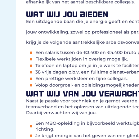
afhankelijk van het aantal beschikbare collega's.
WAT WIJ JOU BIEDEN
Een uitdagende baan die je energie geeft en écht 
jouw ontwikkeling, zowel op professioneel als perso
krijg je de volgende aantrekkelijke arbeidsvoorw
Een salaris tussen de €3.400 en €4.400 bruto 
Flexibele werktijden in overleg mogelijk.
Telefoon en laptop om je in je werk te facilite
38 vrije dagen o.b.v. een fulltime dienstverba
Een prettige werksfeer en fijne collega’s.
Volop doorgroei- en opleidingsmogelijkheden
WAT WIJ VAN JOU VERWACH
Naast je passie voor techniek en je gemotiveerde 
teamverband en het oplossen van uitdagende tech
Daarbij verwachten wij van jou:
Een MBO-opleiding in bijvoorbeeld werktuigb
richting.
Je krijgt energie van het geven van een gliml