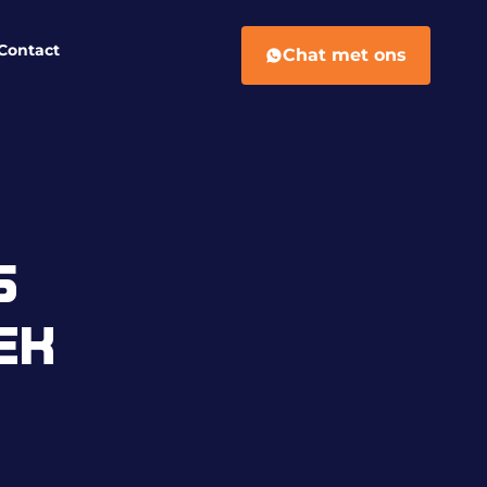
Contact
Chat met ons
S
EK