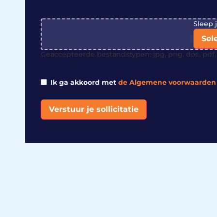
File
Sleep 
Sel
Geaccepteerde bestandstypen: jpg, png, doc, pdf, 
Ik ga akkoord met
de Algemene voorwaarden
Verstuur je sollicitatie
Alternative: