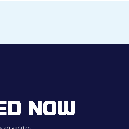
ED NOW
mbaan vonden