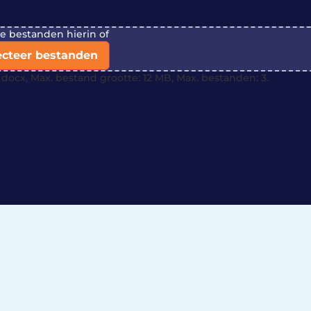
je bestanden hierin of
ecteer bestanden
docx, Max. bestand grootte: 12 MB, Max. bestanden: 3.