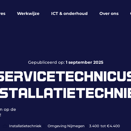
res
Werkwijze
ICT & onderhoud
Over ons
Gepubliceerd op:
1 september 2025
SERVICETECHNICU
NSTALLATIETECHNI
en op de
!
Installatietechniek
Omgeving Nijmegen
3.400
tot €4.400