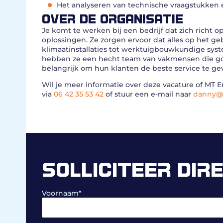
Het analyseren van technische vraagstukken e
OVER DE ORGANISATIE
Je komt te werken bij een bedrijf dat zich richt
oplossingen. Ze zorgen ervoor dat alles op het ge
klimaatinstallaties tot werktuigbouwkundige sys
hebben ze een hecht team van vakmensen die go
belangrijk om hun klanten de beste service te gev
Wil je meer informatie over deze vacature of M
via
06 42 35 53 42
of stuur een e-mail naar
danny@
SOLLICITEER DIR
Voornaam
*