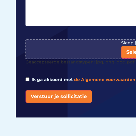
File
Sleep 
Sel
Geaccepteerde bestandstypen: jpg, png, doc, pdf, 
Ik ga akkoord met
de Algemene voorwaarden
Verstuur je sollicitatie
Alternative: