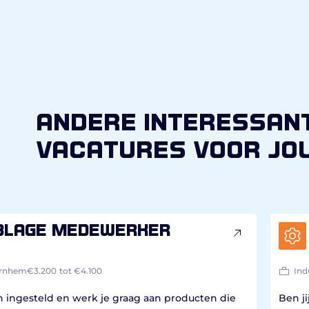
andere interessan
vacatures voor jo
blage medewerker
rnhem
€3.200
tot €4.100
Ind
ch ingesteld en werk je graag aan producten die
Ben j