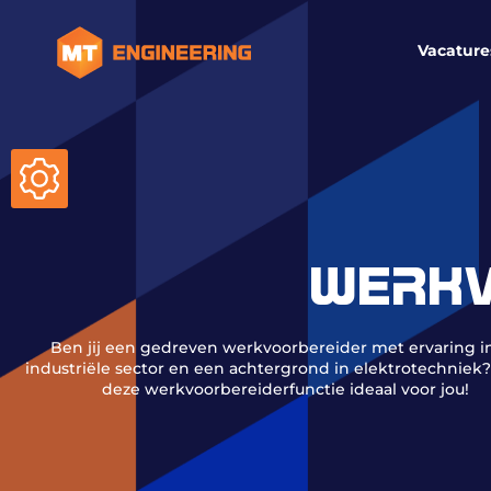
Vacature
WERKV
Ben jij een gedreven werkvoorbereider met ervaring i
industriële sector en een achtergrond in elektrotechniek?
deze werkvoorbereiderfunctie ideaal voor jou!