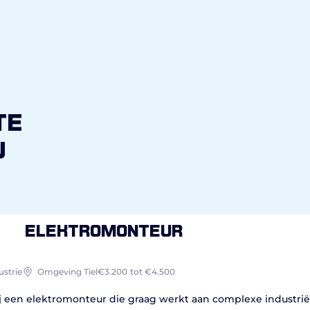
te
u
Elektromonteur
ustrie
Omgeving Tiel
€3.200
tot €4.500
ij een elektromonteur die graag werkt aan complexe industrië