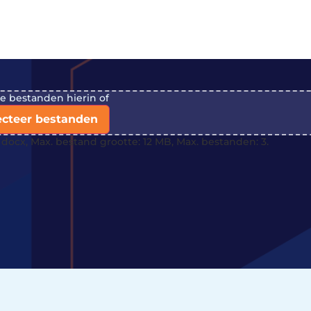
je bestanden hierin of
ecteer bestanden
docx, Max. bestand grootte: 12 MB, Max. bestanden: 3.