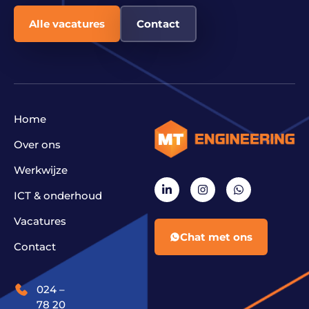
Alle vacatures
Contact
Home
Over ons
Werkwijze
ICT & onderhoud
Vacatures
Chat met ons
Contact
024 –
78 20