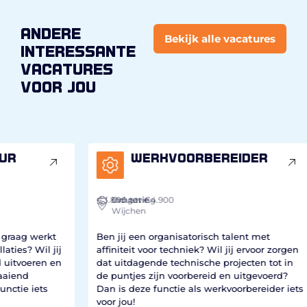
andere
Bekijk alle vacatures
interessante
vacatures
voor jou
Werkvoorbereider
€3.800
Industrie
Omgeving
tot €4.900
Wijchen
€2.
I
kt
Ben jij een organisatorisch talent met
 jij
affiniteit voor techniek? Wil jij ervoor zorgen
Ben 
 en
dat uitdagende technische projecten tot in
van 
de puntjes zijn voorbereid en uitgevoerd?
werk
s
Dan is deze functie als werkvoorbereider iets
spel
voor jou!