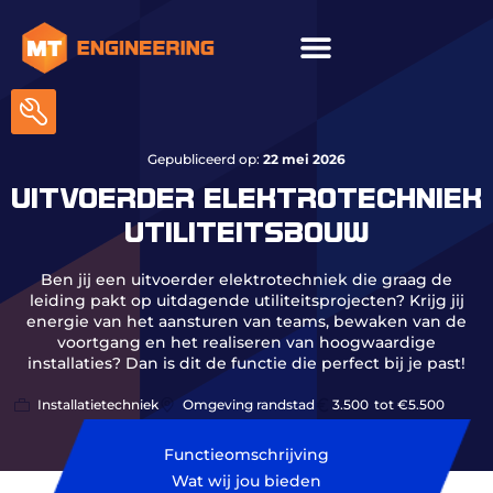
ICT & onderhoud
Gepubliceerd op:
22 mei 2026
UITVOERDER ELEKTROTECHNIEK
UTILITEITSBOUW
Ben jij een uitvoerder elektrotechniek die graag de
leiding pakt op uitdagende utiliteitsprojecten? Krijg jij
energie van het aansturen van teams, bewaken van de
voortgang en het realiseren van hoogwaardige
installaties? Dan is dit de functie die perfect bij je past!
Installatietechniek
Omgeving randstad
3.500
tot €5.500
Functieomschrijving
Wat wij jou bieden