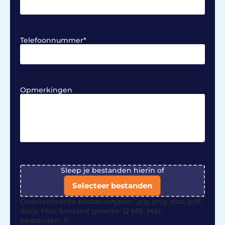
Telefoonnummer
*
Opmerkingen
File
Sleep je bestanden hierin of
Selecteer bestanden
Geaccepteerde bestandstypen: jpg, png, doc, pdf,
docx, Max. bestand grootte: 12 MB, Max.
bestanden: 3.