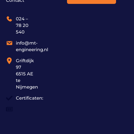
Contact
024 –
78 20
540
info@mt-
engineering.nl
Griftdijk
97
6515 AE
te
Nijmegen
Certificaten: