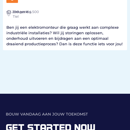
€3.200
Industrie
Omgeving
tot €4.500
Tiel
Ben jij een elektromonteur die graag werkt aan complexe
industriële installaties? Wil jij storingen oplossen,
onderhoud uitvoeren en bijdragen aan een optimaal
draaiend productieproces? Dan is deze functie iets voor jou!
BOUW VANDAAG AAN JOUW TOEKOMST
GET STARTED NOW