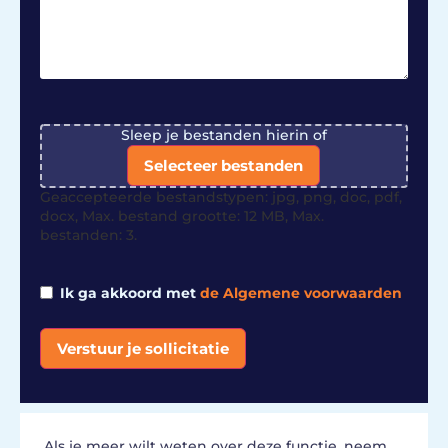
File
Sleep je bestanden hierin of
Selecteer bestanden
Geaccepteerde bestandstypen: jpg, png, doc, pdf,
docx, Max. bestand grootte: 12 MB, Max.
bestanden: 3.
Ik ga akkoord met
de Algemene voorwaarden
Verstuur je sollicitatie
Alternative:
Als je meer wilt weten over deze functie, neem