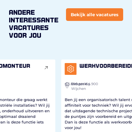
andere
Bekijk alle vacatures
interessante
vacatures
voor jou
Werkvoorbereider
€3.800
Industrie
Omgeving
tot €4.900
Wijchen
€2.
I
kt
Ben jij een organisatorisch talent met
 jij
affiniteit voor techniek? Wil jij ervoor zorgen
Ben 
 en
dat uitdagende technische projecten tot in
van 
de puntjes zijn voorbereid en uitgevoerd?
werk
s
Dan is deze functie als werkvoorbereider iets
spel
voor jou!
hoo