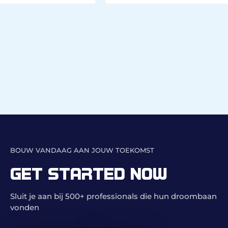
defe
Dan 
Fun
BOUW VANDAAG AAN JOUW TOEKOMST
GET STARTED NOW
Sluit je aan bij 500+ professionals die hun droombaan
vonden