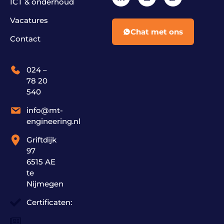
ICT & onderhoud
Vacatures
Chat met ons
Contact
024 –
78 20
540
info@mt-
engineering.nl
Griftdijk
97
6515 AE
te
Nijmegen
Certificaten: