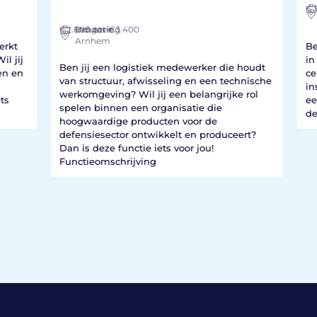
€3.
I
€2.800
Industrie
Omgeving
tot €3.400
Arnhem
kt
Ben 
 jij
in 
Ben jij een logistiek medewerker die houdt
 en
cent
van structuur, afwisseling en een technische
inst
werkomgeving? Wil jij een belangrijke rol
s
een
spelen binnen een organisatie die
deze
hoogwaardige producten voor de
defensiesector ontwikkelt en produceert?
Dan is deze functie iets voor jou!
Functieomschrijving