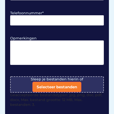
Telefoonnummer
*
Opmerkingen
File
Sleep je bestanden hierin of
Selecteer bestanden
Geaccepteerde bestandstypen: jpg, png, doc, pdf,
docx, Max. bestand grootte: 12 MB, Max.
bestanden: 3.