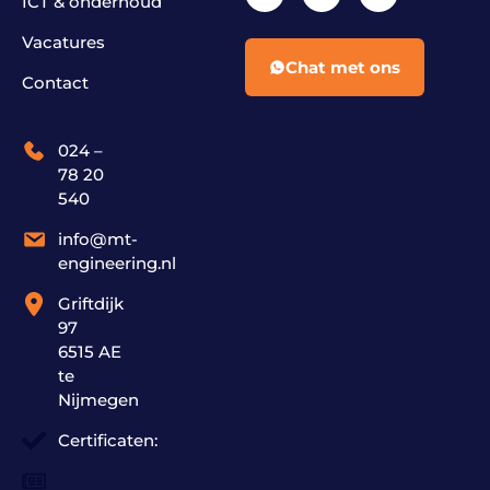
ICT & onderhoud
Vacatures
Chat met ons
Contact
024 –
78 20
540
info@mt-
engineering.nl
Griftdijk
97
6515 AE
te
Nijmegen
Certificaten: