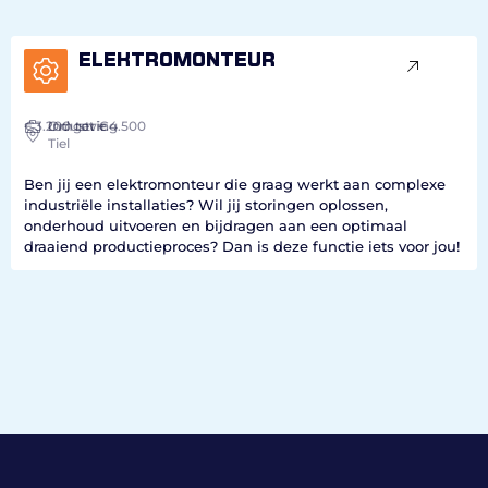
Elektromonteur
€3.200
Industrie
Omgeving
tot €4.500
Tiel
Ben jij een elektromonteur die graag werkt aan complexe
industriële installaties? Wil jij storingen oplossen,
onderhoud uitvoeren en bijdragen aan een optimaal
draaiend productieproces? Dan is deze functie iets voor jou!