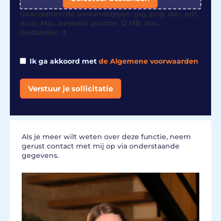
Geaccepteerde bestandstypen: jpg, png, doc, pdf,
docx, Max. bestand grootte: 12 MB, Max.
bestanden: 3.
Ik ga akkoord met
de Algemene voorwaarden
Verstuur je sollicitatie
Alternative:
Als je meer wilt weten over deze functie, neem
gerust contact met mij op via onderstaande
gegevens.