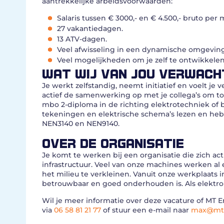
aantrekkelijke arbeidsvoorwaarden:
Salaris tussen € 3000,- en € 4.500,- bruto per
27 vakantiedagen.
13 ATV-dagen.
Veel afwisseling in een dynamische omgeving
Veel mogelijkheden om je zelf te ontwikkelen
WAT WIJ VAN JOU VERWACH
Je werkt zelfstandig, neemt initiatief en voelt je v
actief de samenwerking op met je collega’s om t
mbo 2-diploma in de richting elektrotechniek of b
tekeningen en elektrische schema’s lezen en hebt 
NEN3140 en NEN9140.
OVER DE ORGANISATIE
Je komt te werken bij een organisatie die zich ac
infrastructuur. Veel van onze machines werken al
het milieu te verkleinen. Vanuit onze werkplaats i
betrouwbaar en goed onderhouden is. Als elektrom
Wil je meer informatie over deze vacature of M
via
06 58 81 21 77
of stuur een e-mail naar
max@mt-