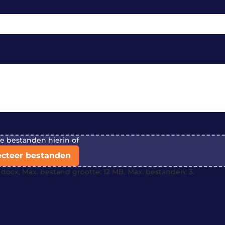
je bestanden hierin of
ecteer bestanden
docx, Max. bestand grootte: 12 MB, Max. bestanden: 3.