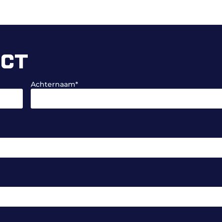
ECT
Achternaam
*