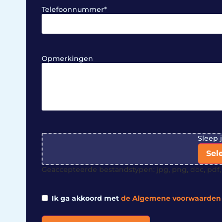
Telefoonnummer
*
Opmerkingen
File
Sleep 
Sel
Geaccepteerde bestandstypen: jpg, png, doc, pdf, 
Ik ga akkoord met
de Algemene voorwaarden