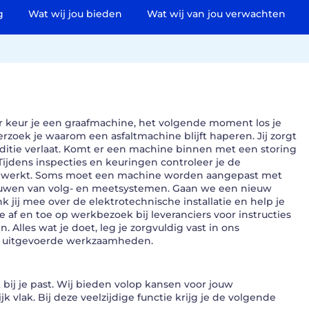
g
Wat wij jou bieden
Wat wij van jou verwachten
er keur je een graafmachine, het volgende moment los je
zoek je waarom een asfaltmachine blijft haperen. Jij zorgt
nditie verlaat. Komt er een machine binnen met een storing
 Tijdens inspecties en keuringen controleer je de
 goed werkt. Soms moet een machine worden aangepast met
 inbouwen van volg- en meetsystemen. Gaan we een nieuw
jij mee over de elektrotechnische installatie en help je
 af en toe op werkbezoek bij leveranciers voor instructies
 Alles wat je doet, leg je zorgvuldig vast in ons
en uitgevoerde werkzaamheden.
bij je past. Wij bieden volop kansen voor jouw
k vlak. Bij deze veelzijdige functie krijg je de volgende