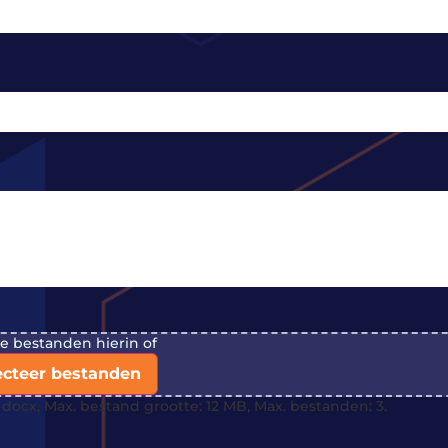
je bestanden hierin of
ecteer bestanden
docx, Max. bestand grootte: 12 MB, Max. bestanden: 3.