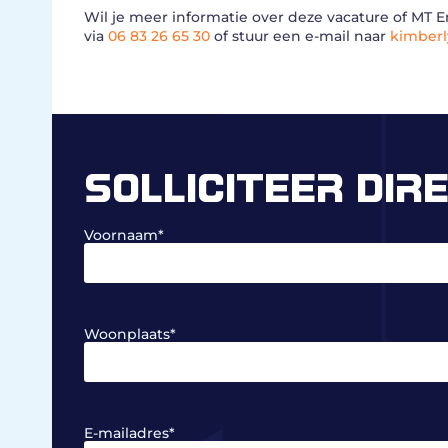
Wil je meer informatie over deze vacature of MT
via
06 83 26 65 30
of stuur een e-mail naar
kimber
SOLLICITEER DIR
Voornaam
*
Woonplaats
*
E-mailadres
*