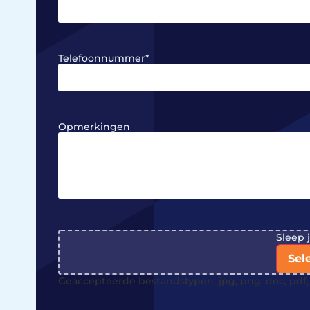
Telefoonnummer
*
Opmerkingen
File
Sleep 
Sel
Geaccepteerde bestandstypen: jpg, png, doc, pdf, 