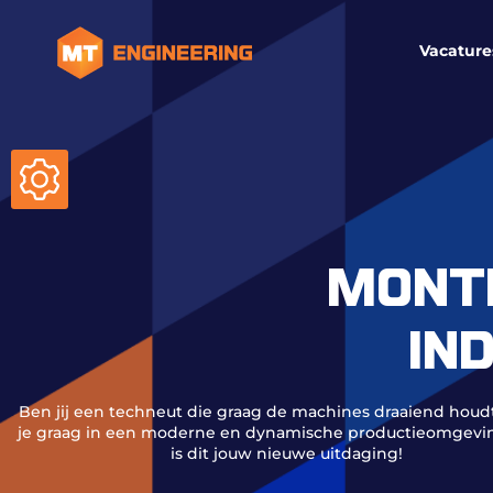
Vacature
MONTE
IN
Ben jij een techneut die graag de machines draaiend hou
je graag in een moderne en dynamische productieomgevi
is dit jouw nieuwe uitdaging!