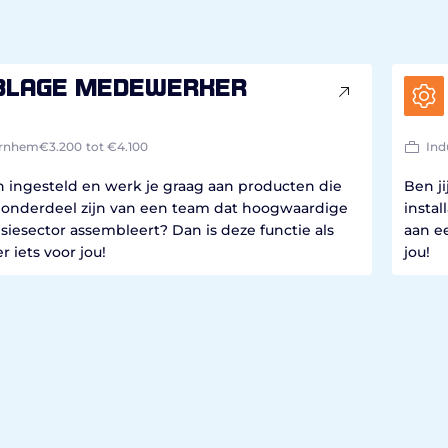
blage medewerker
rnhem
€3.200
tot €4.100
Ind
ch ingesteld en werk je graag aan producten die
Ben j
ij onderdeel zijn van een team dat hoogwaardige
instal
iesector assembleert? Dan is deze functie als
aan e
iets voor jou!
jou!