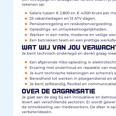
rekenen op:
Salaris tussen € 2.800 en € 4.000 bruto per m
25 vakantiedagen en 13 ATV-dagen.
Pensioenregeling en reiskostenvergoeding.
Opleidings- en ontwikkelmogelijkheden.
Werken in een nette, moderne en veilige we
Een betrokken team en een prettige werksfee
WAT WIJ VAN JOU VERWACH
Je bent technisch onderlegd en denkt graag mee 
Een afgeronde mbo-opleiding in elektrotech
Ervaring met onderhoud en reparatie van mac
Je kunt technische tekeningen en schema’s l
Bereidheid tot werken in ploegendienst en s
Je bent zelfstandig, flexibel en communicatief
OVER DE ORGANISATIE
Je gaat aan de slag bij een innovatieve en betr
levert aan verschillende sectoren. Er wordt gew
de ontwikkeling van medewerkers. De sfeer is open
verbeterideeën.