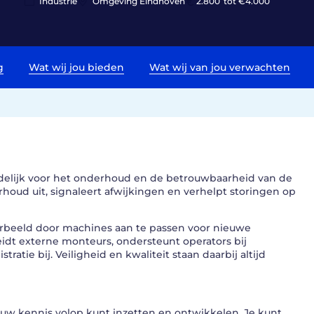
Industrie
Omgeving Eindhoven
2.800
tot €4.000
g
Wat wij jou bieden
Wat wij van jou verwachten
rdelijk voor het onderhoud en de betrouwbaarheid van de
rhoud uit, signaleert afwijkingen en verhelpt storingen op
oorbeeld door machines aan te passen voor nieuwe
eidt externe monteurs, ondersteunt operators bij
atie bij. Veiligheid en kwaliteit staan daarbij altijd
jouw kennis volop kunt inzetten en ontwikkelen. Je kunt