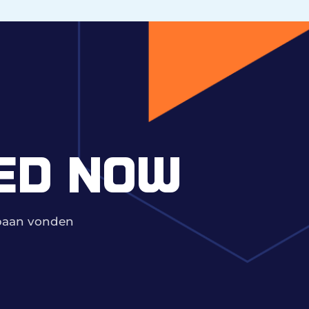
ED NOW
mbaan vonden