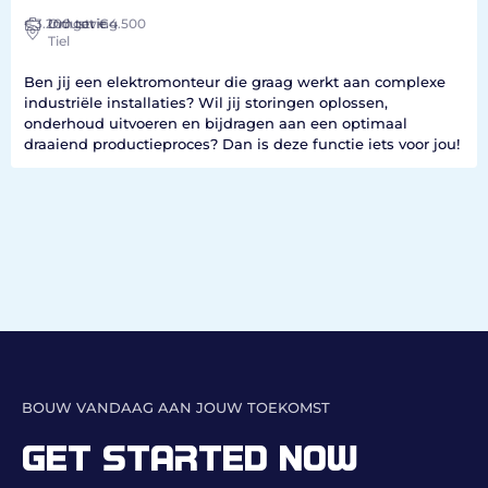
€3.200
Industrie
Omgeving
tot €4.500
Tiel
Ben jij een elektromonteur die graag werkt aan complexe
industriële installaties? Wil jij storingen oplossen,
onderhoud uitvoeren en bijdragen aan een optimaal
draaiend productieproces? Dan is deze functie iets voor jou!
BOUW VANDAAG AAN JOUW TOEKOMST
GET STARTED NOW