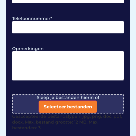
Telefoonnummer
*
Opmerkingen
File
Sleep je bestanden hierin of
Selecteer bestanden
Geaccepteerde bestandstypen: jpg, png, doc, pdf,
docx, Max. bestand grootte: 12 MB, Max.
bestanden: 3.