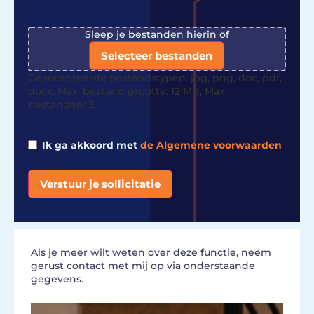
File
Sleep je bestanden hierin of
Selecteer bestanden
Geaccepteerde bestandstypen: jpg, png, doc, pdf,
docx, Max. bestand grootte: 12 MB, Max.
bestanden: 3.
Ik ga akkoord met
de Algemene voorwaarden
Verstuur je sollicitatie
Alternative:
Als je meer wilt weten over deze functie, neem
gerust contact met mij op via onderstaande
gegevens.