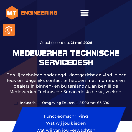
ICT & onderhoud
Gepubliceerd op:
21 mei 2026
MEDEWERKER TECHNISCHE
SERVICEDESK
Ben jij technisch onderlegd, klantgericht en vind je het
leuk om dagelijks contact te hebben met monteurs en
dealers in binnen- en buitenland? Dan ben jij de
Medewerker Technische Servicedesk die wij zoeken!
Industrie
Omgeving Druten
2.500
tot €3.600
Functieomschrijving
Wat wij jou bieden
Wat wij van jou verwachten