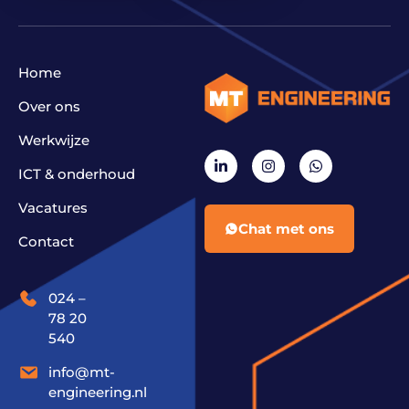
Home
Over ons
Werkwijze
ICT & onderhoud
Vacatures
Chat met ons
Contact
024 –
78 20
540
info@mt-
engineering.nl