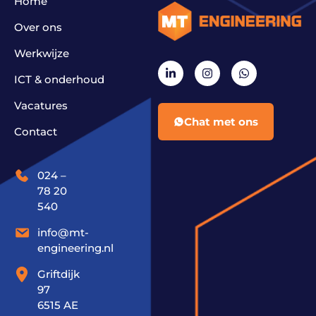
Home
Over ons
Werkwijze
ICT & onderhoud
Vacatures
Chat met ons
Contact
024 –
78 20
540
info@mt-
engineering.nl
Griftdijk
97
6515 AE