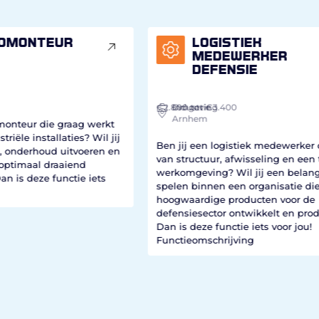
Logistiek
medewerker
defensie
€3.
I
€2.800
Industrie
Omgeving
tot €3.400
Arnhem
kt
Ben 
 jij
in 
Ben jij een logistiek medewerker die houdt
 en
cent
van structuur, afwisseling en een technische
inst
werkomgeving? Wil jij een belangrijke rol
s
een
spelen binnen een organisatie die
deze
hoogwaardige producten voor de
defensiesector ontwikkelt en produceert?
Dan is deze functie iets voor jou!
Functieomschrijving