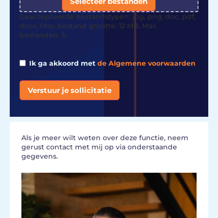
Selecteer bestanden
Geaccepteerde bestandstypen: jpg, png, doc, pdf,
docx, Max. bestand grootte: 12 MB, Max.
bestanden: 3.
Ik ga akkoord met
de Algemene voorwaarden
Verstuur je sollicitatie
Alternative:
Als je meer wilt weten over deze functie, neem
gerust contact met mij op via onderstaande
gegevens.