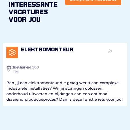
interessante
vacatures
voor jou
Elektromonteur
€3.200
Industrie
Omgeving
tot €4.500
Tiel
Ben jij een elektromonteur die graag werkt aan complexe
industriële installaties? Wil jij storingen oplossen,
onderhoud uitvoeren en bijdragen aan een optimaal
draaiend productieproces? Dan is deze functie iets voor jou!