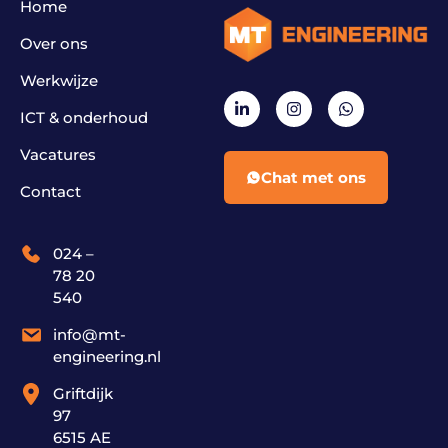
Home
Over ons
Werkwijze
ICT & onderhoud
Vacatures
Chat met ons
Contact
024 –
78 20
540
info@mt-
engineering.nl
Griftdijk
97
6515 AE