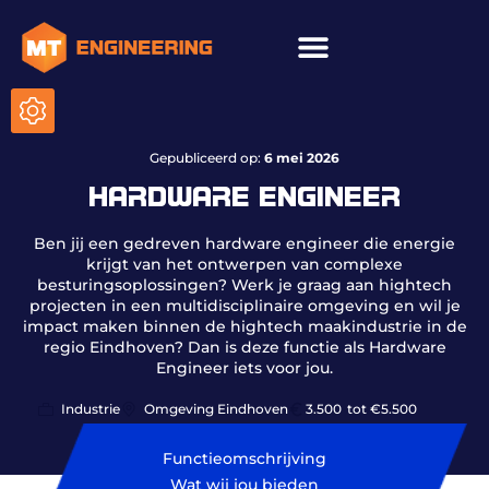
ICT & onderhoud
Gepubliceerd op:
6 mei 2026
HARDWARE ENGINEER
Ben jij een gedreven hardware engineer die energie
krijgt van het ontwerpen van complexe
besturingsoplossingen? Werk je graag aan hightech
projecten in een multidisciplinaire omgeving en wil je
impact maken binnen de hightech maakindustrie in de
regio Eindhoven? Dan is deze functie als Hardware
Engineer iets voor jou.
Industrie
Omgeving Eindhoven
3.500
tot €5.500
Functieomschrijving
Wat wij jou bieden