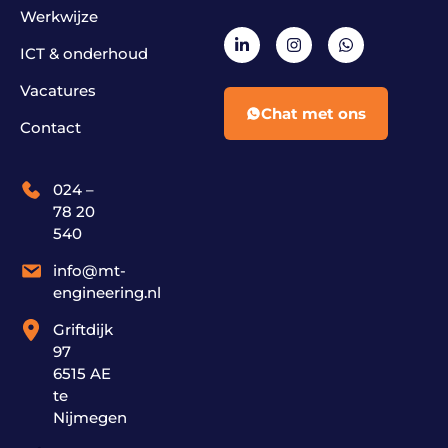
Werkwijze
ICT & onderhoud
Vacatures
Chat met ons
Contact
024 –
78 20
540
info@mt-
engineering.nl
Griftdijk
97
6515 AE
te
Nijmegen