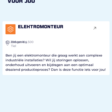
voor jou
Elektromonteur
€3.200
Industrie
Omgeving
tot €4.500
Tiel
Ben jij een elektromonteur die graag werkt aan complexe
industriële installaties? Wil jij storingen oplossen,
onderhoud uitvoeren en bijdragen aan een optimaal
draaiend productieproces? Dan is deze functie iets voor jou!