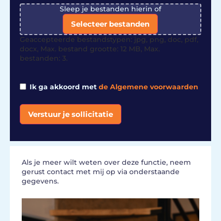
File
Sleep je bestanden hierin of
Selecteer bestanden
Geaccepteerde bestandstypen: jpg, png, doc, pdf,
docx, Max. bestand grootte: 12 MB, Max.
bestanden: 3.
Ik ga akkoord met
de Algemene voorwaarden
Verstuur je sollicitatie
Alternative:
Als je meer wilt weten over deze functie, neem
gerust contact met mij op via onderstaande
gegevens.