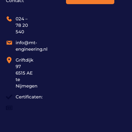
Contact
024 –
78 20
540
info@mt-
engineering.nl
Griftdijk
97
6515 AE
te
Nijmegen
Certificaten: