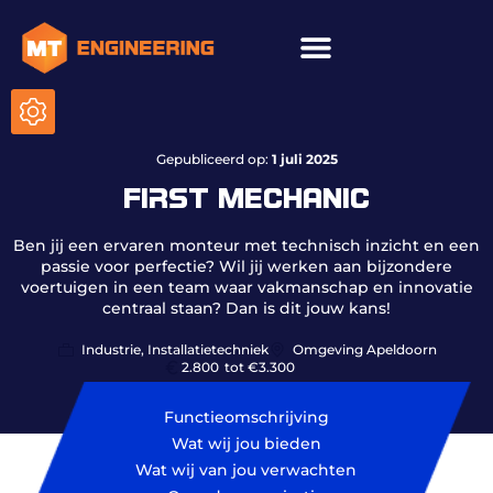
ICT & onderhoud
Gepubliceerd op:
1 juli 2025
FIRST MECHANIC
Ben jij een ervaren monteur met technisch inzicht en een
passie voor perfectie? Wil jij werken aan bijzondere
voertuigen in een team waar vakmanschap en innovatie
centraal staan? Dan is dit jouw kans!
Industrie, Installatietechniek
Omgeving Apeldoorn
2.800
tot €3.300
Functieomschrijving
Wat wij jou bieden
Wat wij van jou verwachten