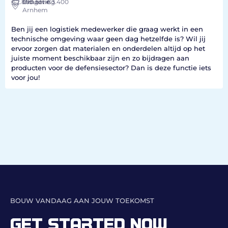
€2.800
Industrie
Omgeving
tot €3.400
Arnhem
Ben jij een logistiek medewerker die graag werkt in een
technische omgeving waar geen dag hetzelfde is? Wil jij
ervoor zorgen dat materialen en onderdelen altijd op het
juiste moment beschikbaar zijn en zo bijdragen aan
producten voor de defensiesector? Dan is deze functie iets
voor jou!
BOUW VANDAAG AAN JOUW TOEKOMST
GET STARTED NOW