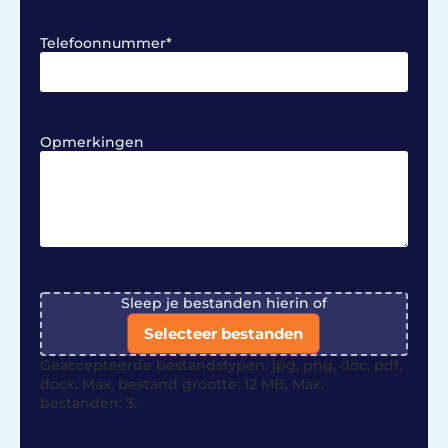
Telefoonnummer
*
Opmerkingen
File
Sleep je bestanden hierin of
Selecteer bestanden
Geaccepteerde bestandstypen: jpg, png, doc, pdf,
docx, Max. bestand grootte: 12 MB, Max.
bestanden: 3.