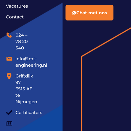
Vacatures
Chat met ons
Contact
024 –
78 20
540
info@mt-
engineering.nl
Griftdijk
97
6515 AE
te
Nijmegen
Certificaten: