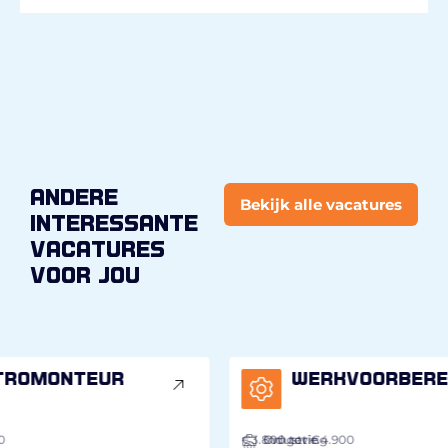
andere
Bekijk alle vacatures
interessante
vacatures
voor jou
Werkvoorbereider
€3.800
Industrie
Omgeving
tot €4.900