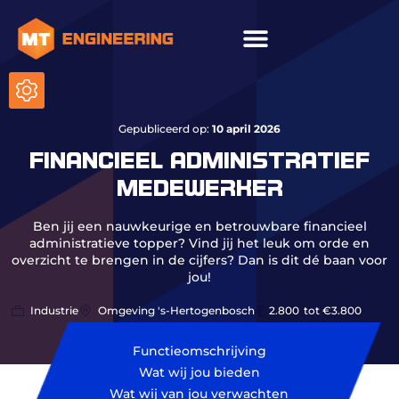
ICT & onderhoud
Gepubliceerd op:
10 april 2026
FINANCIEEL ADMINISTRATIEF
MEDEWERKER
Ben jij een nauwkeurige en betrouwbare financieel
administratieve topper? Vind jij het leuk om orde en
overzicht te brengen in de cijfers? Dan is dit dé baan voor
jou!
Industrie
Omgeving 's-Hertogenbosch
2.800
tot €3.800
Functieomschrijving
Wat wij jou bieden
Wat wij van jou verwachten