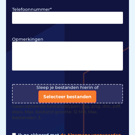
Telefoonnummer
*
Opmerkingen
File
Sleep je bestanden hierin of
Selecteer bestanden
Geaccepteerde bestandstypen: jpg, png, doc, pdf,
docx, Max. bestand grootte: 12 MB, Max.
bestanden: 3.