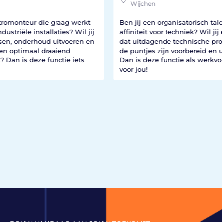
Wijchen
€2.
I
kt
Ben jij een organisatorisch talent met
 jij
affiniteit voor techniek? Wil jij ervoor zorgen
Ben 
 en
dat uitdagende technische projecten tot in
van 
de puntjes zijn voorbereid en uitgevoerd?
werk
s
Dan is deze functie als werkvoorbereider iets
spel
voor jou!
hoo
defe
Dan 
Fun