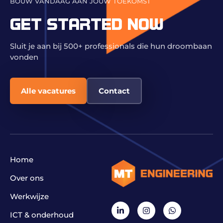
BOUW VANDAAG AAN JOUW TOEKOMST
GET STARTED NOW
Sluit je aan bij 500+ professionals die hun droombaan
vonden
Alle vacatures
Contact
Home
Over ons
Werkwijze
ICT & onderhoud