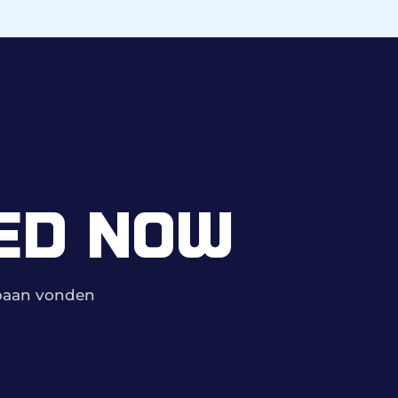
ED NOW
mbaan vonden