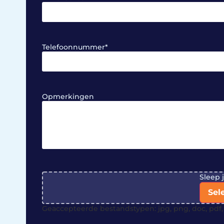
Telefoonnummer
*
Opmerkingen
File
Sleep 
Sel
Geaccepteerde bestandstypen: jpg, png, doc, pdf, 