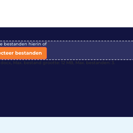
je bestanden hierin of
ecteer bestanden
docx, Max. bestand grootte: 12 MB, Max. bestanden: 3.