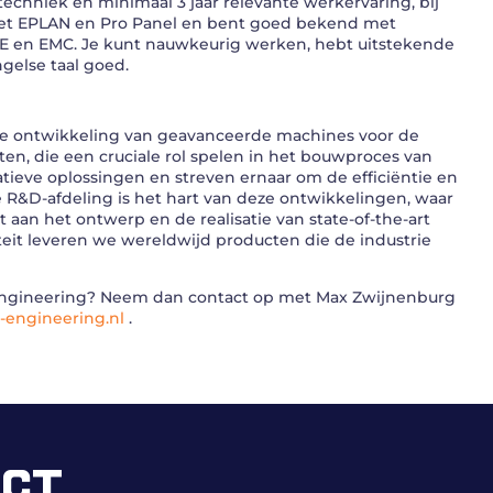
techniek en minimaal 3 jaar relevante werkervaring, bij
met EPLAN en Pro Panel en bent goed bekend met
CE en EMC. Je kunt nauwkeurig werken, hebt uitstekende
else taal goed.
 de ontwikkeling van geavanceerde machines voor de
n, die een cruciale rol spelen in het bouwproces van
tieve oplossingen en streven ernaar om de efficiëntie en
 R&D-afdeling is het hart van deze ontwikkelingen, waar
an het ontwerp en de realisatie van state-of-the-art
eit leveren we wereldwijd producten die de industrie
T Engineering? Neem dan contact op met Max Zwijnenburg
engineering.nl
.
ECT