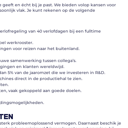
e geeft en écht bij je past. We bieden volop kansen voor
soonlijk vlak. Je kunt rekenen op de volgende
lofregeling van 40 verlofdagen bij een fulltime
bel werkrooster.
gen voor reizen naar het buitenland.
auwe samenwerking tussen collega’s.
igingen en klanten wereldwijd.
dan 5% van de jaaromzet die we investeren in R&D.
ines direct in de productiehal te zien.
iten.
en, vaak gekoppeld aan goede doelen.
idingsmogelijkheden.
TEN
n sterk probleemoplossend vermogen. Daarnaast beschik je