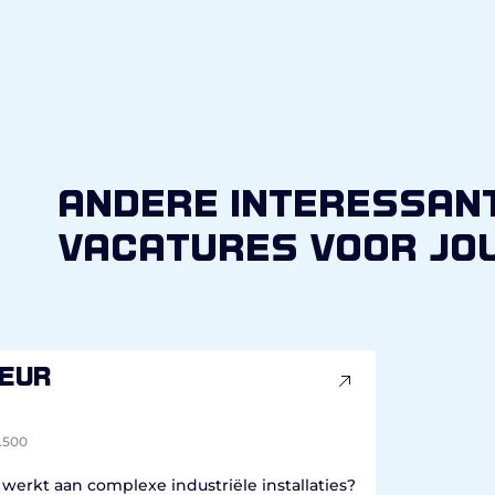
andere interessan
vacatures voor jo
eur
.500
werkt aan complexe industriële installaties?