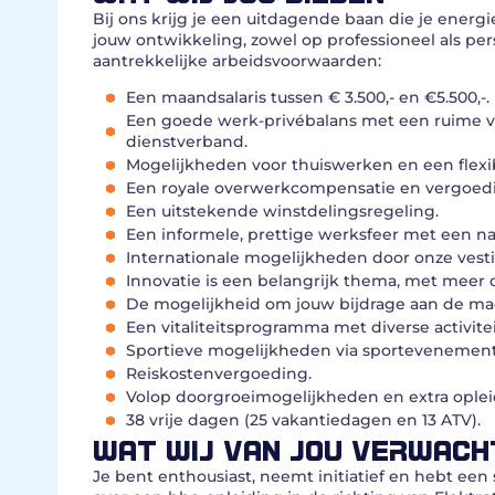
Bij ons krijg je een uitdagende baan die je energi
jouw ontwikkeling, zowel op professioneel als per
aantrekkelijke arbeidsvoorwaarden:
Een maandsalaris tussen € 3.500,- en €5.500,-.
Een goede werk-privébalans met een ruime ver
dienstverband.
Mogelijkheden voor thuiswerken en een flexi
Een royale overwerkcompensatie en vergoedin
Een uitstekende winstdelingsregeling.
Een informele, prettige werksfeer met een n
Internationale mogelijkheden door onze vest
Innovatie is een belangrijk thema, met meer 
De mogelijkheid om jouw bijdrage aan de mach
Een vitaliteitsprogramma met diverse activite
Sportieve mogelijkheden via sportevenement
Reiskostenvergoeding.
Volop doorgroeimogelijkheden en extra ople
38 vrije dagen (25 vakantiedagen en 13 ATV).
WAT WIJ VAN JOU VERWACH
Je bent enthousiast, neemt initiatief en hebt ee