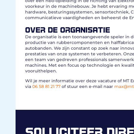
over een hbo-opleiding in de richting van Elektro
voorkeur in de machinebouw. Je hebt ervaring 
hardware, besturingssystemen, sensortechniek, 
communicatieve vaardigheden en beheerst de Eng
OVER DE ORGANISATIE
De organisatie is een toonaangevende speler in
productie van rubbercomponenten en halffabricate
autobanden. We zijn constant op zoek naar innova
prestaties van onze systemen te verbeteren. Onze
een team van gedreven professionals samenwerkt a
machines. Met een focus op technologie en kwalit
vooruithelpen.
Wil je meer informatie over deze vacature of M
via
06 58 81 21 77
of stuur een e-mail naar
max@mt-
SOLLICITEER DIR