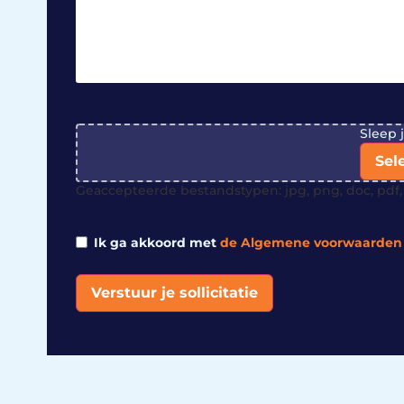
File
Sleep 
Sel
Geaccepteerde bestandstypen: jpg, png, doc, pdf, 
Ik ga akkoord met
de Algemene voorwaarden
Verstuur je sollicitatie
Alternative: