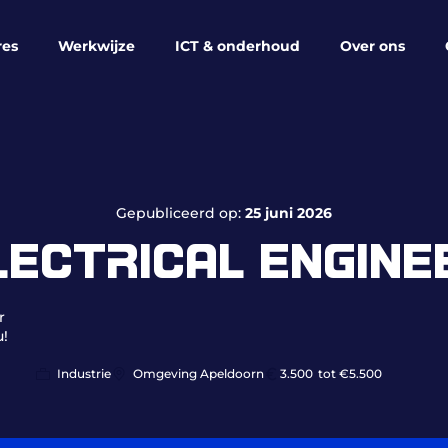
res
Werkwijze
ICT & onderhoud
Over ons
Gepubliceerd op:
25 juni 2026
LECTRICAL ENGINE
r
u!
Industrie
Omgeving Apeldoorn
3.500
tot €5.500