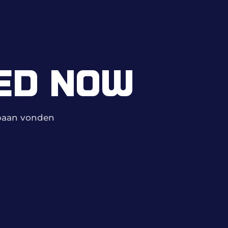
ED NOW
mbaan vonden