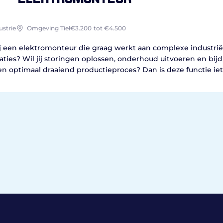
ustrie
Omgeving Tiel
€3.200
tot €4.500
ij een elektromonteur die graag werkt aan complexe industrië
laties? Wil jij storingen oplossen, onderhoud uitvoeren en bij
en optimaal draaiend productieproces? Dan is deze functie iet