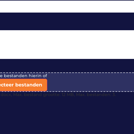
je bestanden hierin of
ecteer bestanden
docx, Max. bestand grootte: 12 MB, Max. bestanden: 3.