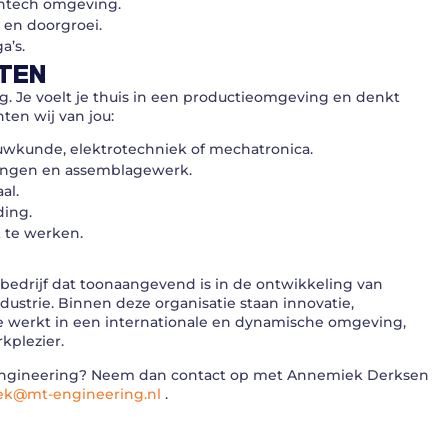
ghtech omgeving.
 en doorgroei.
a’s.
TEN
. Je voelt je thuis in een productieomgeving en denkt
ten wij van jou:
wkunde, elektrotechniek of mechatronica.
ningen en assemblagewerk.
al.
ding.
 te werken.
bedrijf dat toonaangevend is in de ontwikkeling van
strie. Binnen deze organisatie staan innovatie,
Je werkt in een internationale en dynamische omgeving,
kplezier.
T Engineering? Neem dan contact op met Annemiek Derksen
k@mt-engineering.nl
.