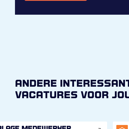
Alternative:
andere interessan
vacatures voor jo
blage medewerker