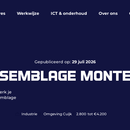
res
Werkwijze
ICT & onderhoud
Over ons
Gepubliceerd op:
29 juli 2026
SEMBLAGE MONT
erk je
semblage
Industrie
Omgeving Cuijk
2.800
tot €4.200