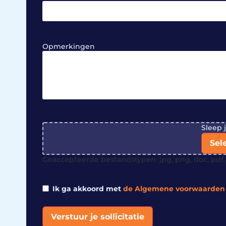
Opmerkingen
File
Sleep 
Sel
Geaccepteerde bestandstypen: jpg, png, doc, pdf, 
Ik ga akkoord met
de Algemene voorwaarden
Verstuur je sollicitatie