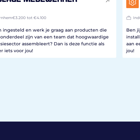
rnhem
€3.200
tot €4.100
Ind
ch ingesteld en werk je graag aan producten die
Ben j
ij onderdeel zijn van een team dat hoogwaardige
instal
iesector assembleert? Dan is deze functie als
aan e
iets voor jou!
jou!