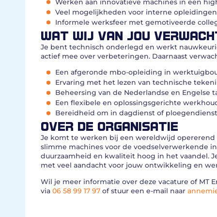
Werken aan innovatieve machines in een hi
Veel mogelijkheden voor interne opleidingen
Informele werksfeer met gemotiveerde colleg
WAT WIJ VAN JOU VERWACH
Je bent technisch onderlegd en werkt nauwkeurig
actief mee over verbeteringen. Daarnaast verwach
Een afgeronde mbo-opleiding in werktuigbou
Ervaring met het lezen van technische teke
Beheersing van de Nederlandse en Engelse ta
Een flexibele en oplossingsgerichte werkhou
Bereidheid om in dagdienst of ploegendienst
OVER DE ORGANISATIE
Je komt te werken bij een wereldwijd opererend 
slimme machines voor de voedselverwerkende indu
duurzaamheid en kwaliteit hoog in het vaandel. 
met veel aandacht voor jouw ontwikkeling en wer
Wil je meer informatie over deze vacature of M
via
06 58 99 17 97
of stuur een e-mail naar
annemie