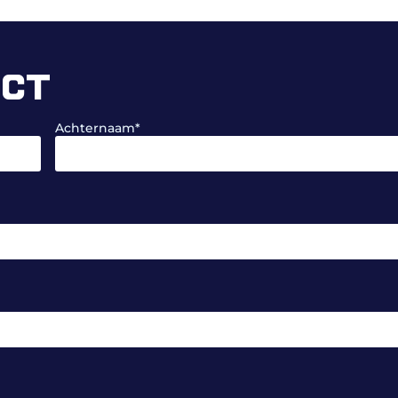
ECT
Achternaam
*