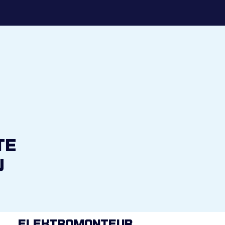
te
u
Elektromonteur