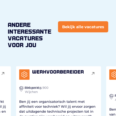
andere
Bekijk alle vacatures
interessante
vacatures
voor jou
Werkvoorbereider
€3.800
Industrie
Omgeving
tot €4.900
Wijchen
€2.
I
kt
Ben jij een organisatorisch talent met
 jij
affiniteit voor techniek? Wil jij ervoor zorgen
Ben 
 en
dat uitdagende technische projecten tot in
van 