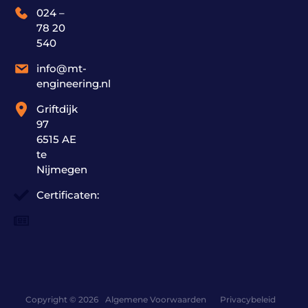
024 –
78 20
540
info@mt-
engineering.nl
Griftdijk
97
6515 AE
te
Nijmegen
Certificaten:
Copyright © 2026
Algemene Voorwaarden
Privacybeleid