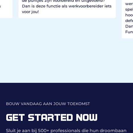
de puntjes zijn voorbereid en uitgevoerd?
werk
s
Dan is deze functie als werkvoorbereider iets
spel
voor jou!
hoo
defe
Dan 
Fun
BOUW VANDAAG AAN JOUW TOEKOMST
GET STARTED NOW
Sluit je aan bij 500+ professionals die hun droombaan