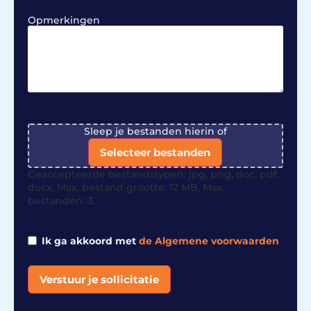
Opmerkingen
File
Sleep je bestanden hierin of
Selecteer bestanden
Geaccepteerde bestandstypen: jpg, png, doc, pdf,
docx, Max. bestand grootte: 12 MB, Max.
bestanden: 3.
Ik ga akkoord met
de Algemene voorwaarden
Verstuur je sollicitatie
Alternative: