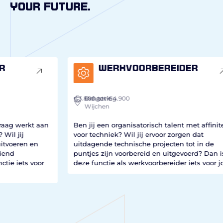
your future.
Werkvoorbereider
€3.800
Industrie
Omgeving
tot €4.900
€2
Wijchen
an
Ben jij een organisatorisch talent met affiniteit
Be
voor techniek? Wil jij ervoor zorgen dat
st
uitdagende technische projecten tot in de
we
puntjes zijn voorbereid en uitgevoerd? Dan is
sp
r
deze functie als werkvoorbereider iets voor jou!
ho
de
is
Fu