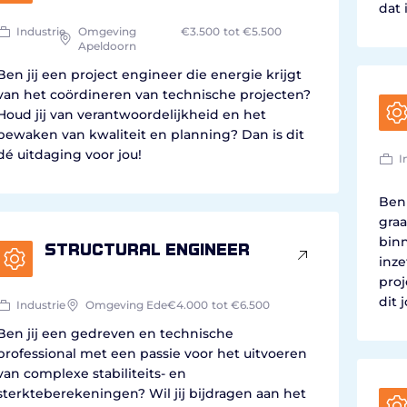
dat 
Industrie
Omgeving
€3.500
tot €5.500
Apeldoorn
Ben jij een project engineer die energie krijgt
van het coördineren van technische projecten?
Houd jij van verantwoordelijkheid en het
bewaken van kwaliteit en planning? Dan is dit
dé uitdaging voor jou!
I
Ben 
graa
bin
Structural Engineer
inze
proj
dit 
Industrie
Omgeving Ede
€4.000
tot €6.500
Ben jij een gedreven en technische
professional met een passie voor het uitvoeren
van complexe stabiliteits- en
sterkteberekeningen? Wil jij bijdragen aan het