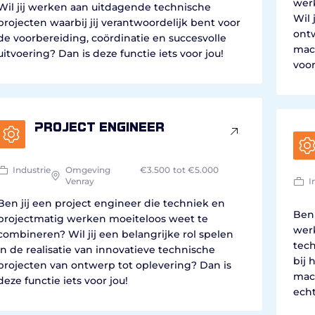
wer
Wil jij werken aan uitdagende technische
Wil 
projecten waarbij jij verantwoordelijk bent voor
ont
de voorbereiding, coördinatie en succesvolle
mach
uitvoering? Dan is deze functie iets voor jou!
voor
Project engineer
Industrie
Omgeving
€3.500
tot €5.000
Venray
I
Ben jij een project engineer die techniek en
Ben 
projectmatig werken moeiteloos weet te
wer
combineren? Wil jij een belangrijke rol spelen
tech
in de realisatie van innovatieve technische
bij
projecten van ontwerp tot oplevering? Dan is
mac
deze functie iets voor jou!
echt