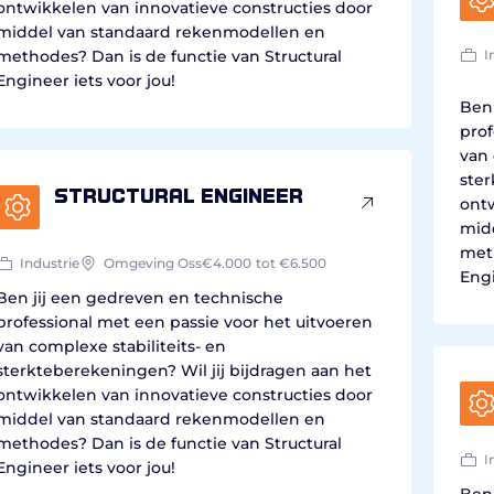
ontwikkelen van innovatieve constructies door
middel van standaard rekenmodellen en
methodes? Dan is de functie van Structural
I
Engineer iets voor jou!
Ben 
prof
van 
ster
Structural Engineer
ontw
mid
meth
Industrie
Omgeving Oss
€4.000
tot €6.500
Engi
Ben jij een gedreven en technische
professional met een passie voor het uitvoeren
van complexe stabiliteits- en
sterkteberekeningen? Wil jij bijdragen aan het
ontwikkelen van innovatieve constructies door
middel van standaard rekenmodellen en
methodes? Dan is de functie van Structural
I
Engineer iets voor jou!