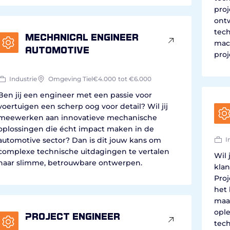
pro
ontw
tech
Mechanical engineer
mach
automotive
proj
Industrie
Omgeving Tiel
€4.000
tot €6.000
Ben jij een engineer met een passie voor
voertuigen een scherp oog voor detail? Wil jij
meewerken aan innovatieve mechanische
oplossingen die écht impact maken in de
automotive sector? Dan is dit jouw kans om
I
complexe technische uitdagingen te vertalen
Wil 
naar slimme, betrouwbare ontwerpen.
klan
Proj
het
maa
ople
Project Engineer
tech