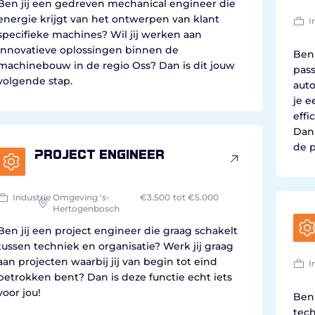
Ben jij een gedreven mechanical engineer die
energie krijgt van het ontwerpen van klant
I
specifieke machines? Wil jij werken aan
innovatieve oplossingen binnen de
Ben
machinebouw in de regio Oss? Dan is dit jouw
pass
volgende stap.
aut
je e
effi
Dan 
de p
Project engineer
Industrie
Omgeving 's-
€3.500
tot €5.000
Hertogenbosch
Ben jij een project engineer die graag schakelt
tussen techniek en organisatie? Werk jij graag
aan projecten waarbij jij van begin tot eind
I
betrokken bent? Dan is deze functie echt iets
voor jou!
Ben 
tec