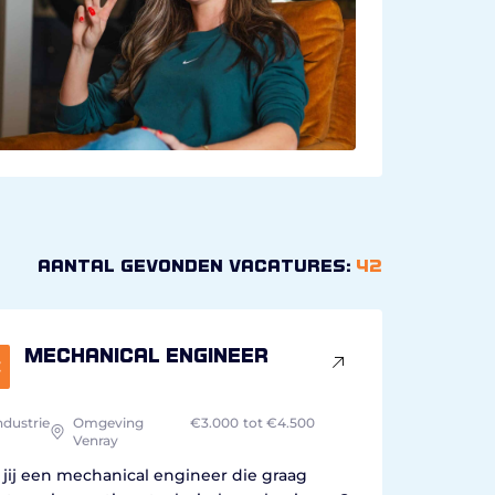
Aantal gevonden vacatures:
42
Mechanical engineer
ndustrie
Omgeving
€3.000
tot €4.500
Venray
jij een mechanical engineer die graag