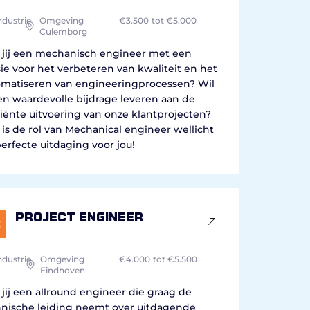
ndustrie
Omgeving
€3.500
tot €5.000
Culemborg
 jij een mechanisch engineer met een
ie voor het verbeteren van kwaliteit en het
omatiseren van engineeringprocessen? Wil
en waardevolle bijdrage leveren aan de
ciënte uitvoering van onze klantprojecten?
is de rol van Mechanical engineer wellicht
erfecte uitdaging voor jou!
project engineer
ndustrie
Omgeving
€4.000
tot €5.500
Eindhoven
jij een allround engineer die graag de
hnische leiding neemt over uitdagende