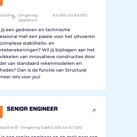
ndustrie
Omgeving
€4.000
tot €6.500
Apeldoorn
jij een gedreven en technische
essional met een passie voor het uitvoeren
complexe stabiliteits- en
kteberekeningen? Wil jij bijdragen aan het
ikkelen van innovatieve constructies door
del van standaard rekenmodellen en
odes? Dan is de functie van Structural
neer iets voor jou!
Senior Engineer
ndustrie
Omgeving Ede
€4.500
tot €7.000